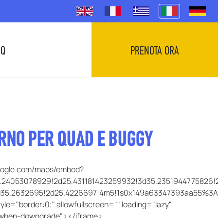
.Q
PRENOTA ORA
ORNO PER QUAD E BUGGY
google.com/maps/embed?
3.24053078929!2d25.431181423259932!3d35.2351944775826!
5.2632695!2d25.4226697!4m5!1s0x149a63347393aa55%3A0
le="border:0;" allowfullscreen="" loading="lazy"
r-when-downgrade"></iframe>