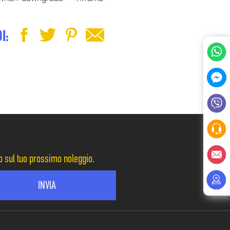
I:
to sul tuo prossimo noleggio.