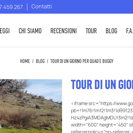
Contatti
7 459 267
EGGI
CHI SIAMO
RECENSIONI
TOUR
BLOG
F.A
HOME
/
BLOG
/
TOUR DI UN GIORNO PER QUAD E BUGGY
TOUR DI UN GI
<iframe src="https://www.
pb=!1m76!1m12!1m3!1d9912
Hz4zPgiA3MDAgMDU!3m2!1d3
width="600" height="450" sty
referrerpolicy="no-referre