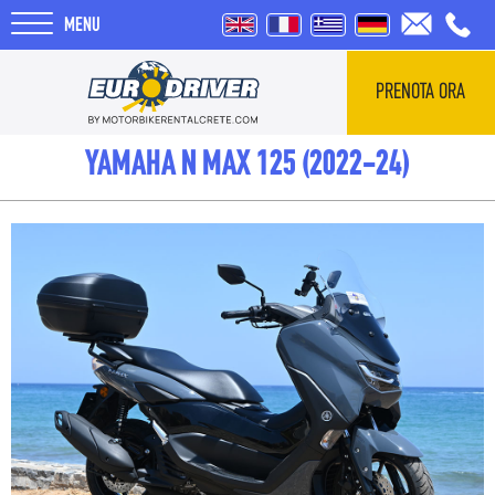
MENU
PRENOTA ORA
HOME
YAMAHA N MAX 125 (2022-24)
NOLEGGI
CHI SIAMO
RECENSIONI
TOUR
BLOG