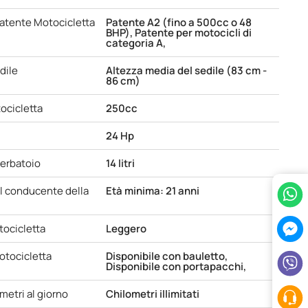
patente Motocicletta
Patente A2 (fino a 500cc o 48
BHP), Patente per motocicli di
categoria A,
dile
Altezza media del sedile (83 cm -
86 cm)
ocicletta
250cc
24 Hp
serbatoio
14 litri
l conducente della
Età minima: 21 anni
tocicletta
Leggero
otocicletta
Disponibile con bauletto,
Disponibile con portapacchi,
ometri al giorno
Chilometri illimitati