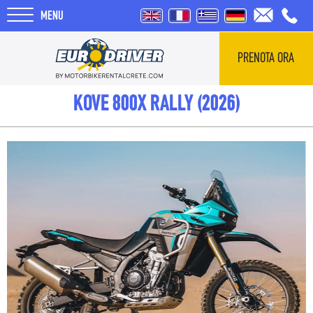
MENU
PRENOTA ORA
HOME
KOVE 800X RALLY (2026)
NOLEGGI
CHI SIAMO
RECENSIONI
TOUR
BLOG