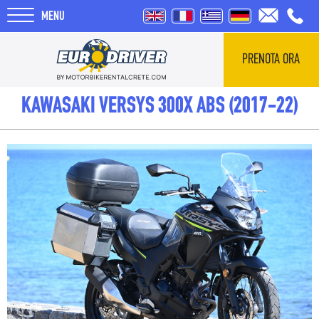
MENU
PRENOTA ORA
HOME
KAWASAKI VERSYS 300X ABS (2017-22)
NOLEGGI
CHI SIAMO
RECENSIONI
TOUR
BLOG