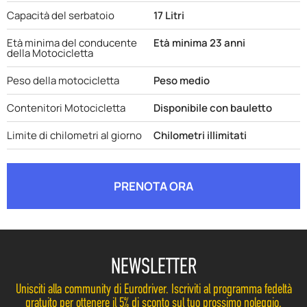
Capacità del serbatoio
17 Litri
Età minima del conducente
Età minima 23 anni
della Motocicletta
Peso della motocicletta
Peso medio
Contenitori Motocicletta
Disponibile con bauletto
Limite di chilometri al giorno
Chilometri illimitati
PRENOTA ORA
NEWSLETTER
Unisciti alla community di Eurodriver. Iscriviti al programma fedeltà
gratuito per ottenere il 5% di sconto sul tuo prossimo noleggio.