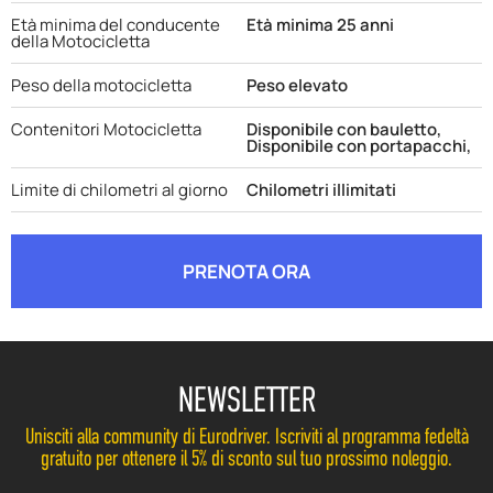
Età minima del conducente
Età minima 25 anni
della Motocicletta
Peso della motocicletta
Peso elevato
Contenitori Motocicletta
Disponibile con bauletto,
Disponibile con portapacchi,
Limite di chilometri al giorno
Chilometri illimitati
PRENOTA ORA
NEWSLETTER
Unisciti alla community di Eurodriver. Iscriviti al programma fedeltà
gratuito per ottenere il 5% di sconto sul tuo prossimo noleggio.