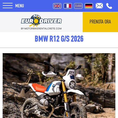
MENU
PRENOTA ORA
HOME
BMW R12 G/S 2026
NOLEGGI
CHI SIAMO
RECENSIONI
TOUR
BLOG