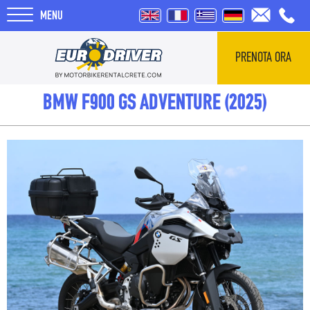
MENU
PRENOTA ORA
HOME
BMW F900 GS ADVENTURE (2025)
NOLEGGI
CHI SIAMO
RECENSIONI
TOUR
BLOG