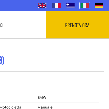
.Q
PRENOTA ORA
3)
BMW
Motocicletta
Manuale