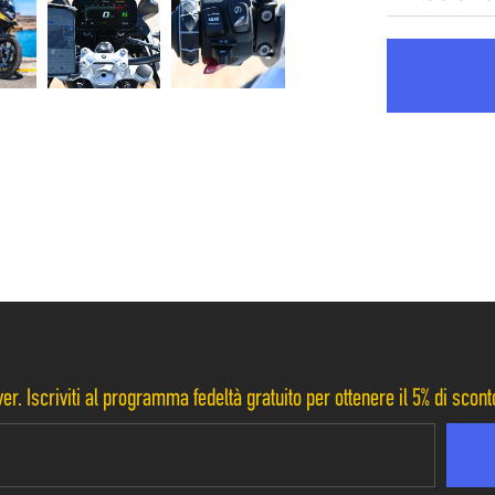
er. Iscriviti al programma fedeltà gratuito per ottenere il 5% di scon