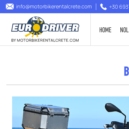
info@motorbikerentalcrete.com
+30 693
HOME
NOL
B