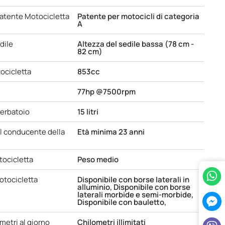
patente Motocicletta
Patente per motocicli di categoria
A
dile
Altezza del sedile bassa (78 cm -
82 cm)
ocicletta
853cc
77hp @7500rpm
serbatoio
15 litri
l conducente della
Età minima 23 anni
tocicletta
Peso medio
otocicletta
Disponibile con borse laterali in
alluminio, Disponibile con borse
laterali morbide e semi-morbide,
Disponibile con bauletto,
ometri al giorno
Chilometri illimitati