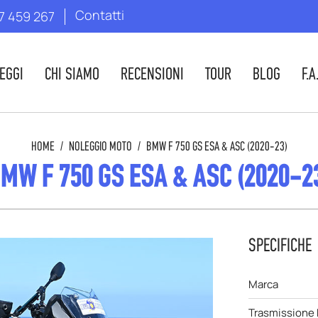
Contatti
7 459 267
EGGI
CHI SIAMO
RECENSIONI
TOUR
BLOG
F.A
HOME
/
NOLEGGIO MOTO
/
BMW F 750 GS ESA & ASC (2020-23)
MW F 750 GS ESA & ASC (2020-2
SPECIFICHE
Marca
Trasmissione 