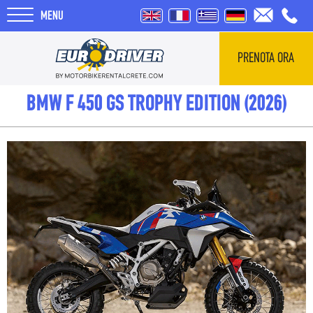
MENU
PRENOTA ORA
HOME
BMW F 450 GS TROPHY EDITION (2026)
NOLEGGI
CHI SIAMO
RECENSIONI
TOUR
BLOG