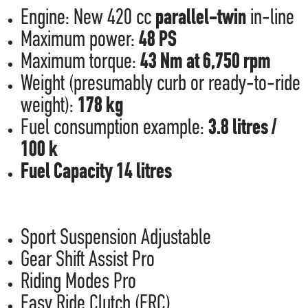
Engine: New 420 cc
parallel-twin
in-line
Maximum power:
48 PS
Maximum torque:
43 Nm at 6,750 rpm
Weight (presumably curb or ready-to-ride
weight):
178 kg
Fuel consumption example:
3.8 litres /
100 k
Fuel Capacity 14 litres
Sport Suspension Adjustable
Gear Shift Assist Pro
Riding Modes Pro
Easy Ride Clutch (ERC)