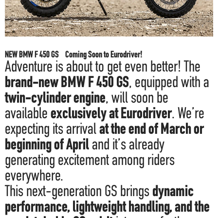
F.A.Q
NEW BMW F 450 GS Coming Soon to Eurodriver!
Adventure is about to get even better! The
brand-new BMW F 450 GS
, equipped with a
twin-cylinder engine
, will soon be
available
exclusively at Eurodriver
. We’re
expecting its arrival
at the end of March or
beginning of April
and it’s already
generating excitement among riders
everywhere.
This next-generation GS brings
dynamic
performance, lightweight handling, and the