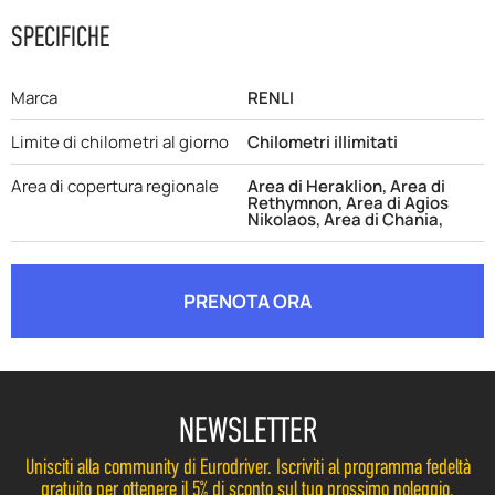
SPECIFICHE
Marca
RENLI
Limite di chilometri al giorno
Chilometri illimitati
Area di copertura regionale
Area di Heraklion, Area di
Rethymnon, Area di Agios
Nikolaos, Area di Chania,
PRENOTA ORA
NEWSLETTER
Unisciti alla community di Eurodriver. Iscriviti al programma fedeltà
gratuito per ottenere il 5% di sconto sul tuo prossimo noleggio.