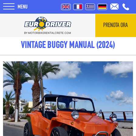
MENU
PRENOTA ORA
HOME
VINTAGE BUGGY MANUAL (2024)
NOLEGGI
CHI SIAMO
RECENSIONI
TOUR
BLOG