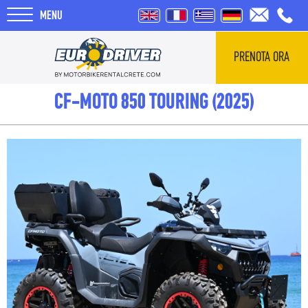
MENU
PRENOTA ORA
HOME
CF-MOTO 850 TOURING (2025)
NOLEGGI
CHI SIAMO
RECENSIONI
TOUR
BLOG