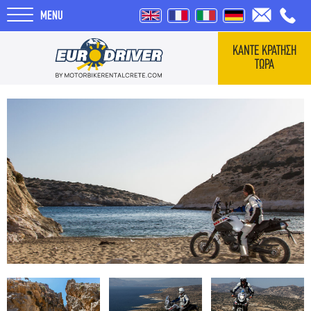
MENU
ΚΑΝΤΕ ΚΡΑΤΗΣΗ
ΤΩΡΑ
ΑΡΧΙΚΗ
ΕΝΟΙΚΙΑΣΕΙΣ
ΣΧΕΤΙΚΑ ΜΕ ΕΜΑΣ
REVIEWS
ΤΑΞΙΔΙΑ
BLOG