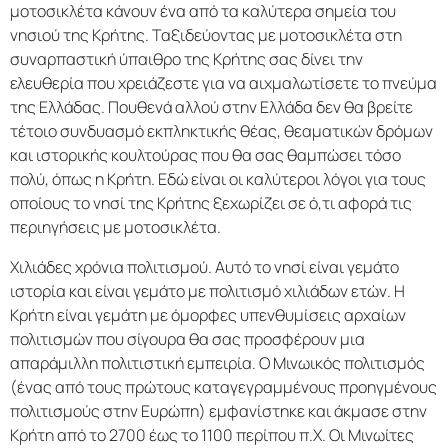
μοτοσικλέτα κάνουν ένα από τα καλύτερα σημεία του
νησιού της Κρήτης. Ταξιδεύοντας με μοτοσικλέτα στη
συναρπαστική ύπαιθρο της Κρήτης σας δίνει την
ελευθερία που χρειάζεστε για να αιχμαλωτίσετε το πνεύμα
της Ελλάδας. Πουθενά αλλού στην Ελλάδα δεν θα βρείτε
τέτοιο συνδυασμό εκπληκτικής θέας, θεαματικών δρόμων
και ιστορικής κουλτούρας που θα σας θαμπώσει τόσο
πολύ, όπως η Κρήτη. Εδώ είναι οι καλύτεροι λόγοι για τους
οποίους το νησί της Κρήτης ξεχωρίζει σε ό,τι αφορά τις
περιηγήσεις με μοτοσικλέτα.
Χιλιάδες χρόνια πολιτισμού. Αυτό το νησί είναι γεμάτο
ιστορία και είναι γεμάτο με πολιτισμό χιλιάδων ετών. Η
Κρήτη είναι γεμάτη με όμορφες υπενθυμίσεις αρχαίων
πολιτισμών που σίγουρα θα σας προσφέρουν μια
απαράμιλλη πολιτιστική εμπειρία. Ο Μινωικός πολιτισμός
(ένας από τους πρώτους καταγεγραμμένους προηγμένους
πολιτισμούς στην Ευρώπη) εμφανίστηκε και άκμασε στην
Κρήτη από το 2700 έως το 1100 περίπου π.Χ. Οι Μινωίτες