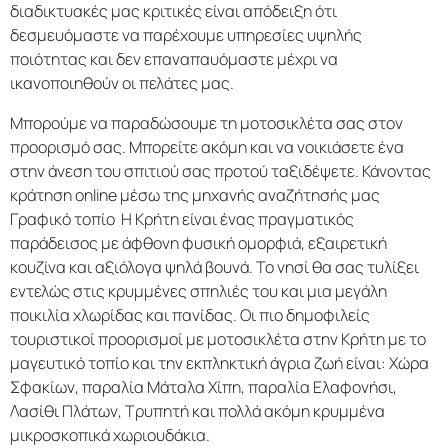
διαδικτυακές μας κριτικές είναι απόδειξη ότι
δεσμευόμαστε να παρέχουμε υπηρεσίες υψηλής
ποιότητας και δεν επαναπαυόμαστε μέχρι να
ικανοποιηθούν οι πελάτες μας.
Μπορούμε να παραδώσουμε τη μοτοσικλέτα σας στον
προορισμό σας. Μπορείτε ακόμη και να νοικιάσετε ένα
στην άνεση του σπιτιού σας προτού ταξιδέψετε. Κάνοντας
κράτηση online μέσω της μηχανής αναζήτησής μας
Γραφικό τοπίο Η Κρήτη είναι ένας πραγματικός
παράδεισος με άφθονη φυσική ομορφιά, εξαιρετική
κουζίνα και αξιόλογα ψηλά βουνά. Το νησί θα σας τυλίξει
εντελώς στις κρυμμένες σπηλιές του και μια μεγάλη
ποικιλία χλωρίδας και πανίδας. Οι πιο δημοφιλείς
τουριστικοί προορισμοί με μοτοσικλέτα στην Κρήτη με το
μαγευτικό τοπίο και την εκπληκτική άγρια ​​ζωή είναι: Χώρα
Σφακίων, παραλία Μάταλα Χίπη, παραλία Ελαφονήσι,
Λασίθι Πλάτων, Τρυπητή και πολλά ακόμη κρυμμένα
μικροσκοπικά χωριουδάκια.