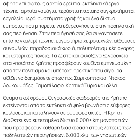
άφησαν πίσω τους αρχαία ερείπια, εκπληκτικά έργα
τέχνης, αρχαία ναυάγια, τεράστια κτιριακά συγκροτήματα,
εργαλεία, ιερά, συστήματα γραφής και ένα δίκτυο
εμπορίου που μπορείτε να εξερευνήσετε στην ποδηλατική
σας περιήγηση. Στην περιήγησή σας θα συναντήσετε
επίσης γκαλερί τέχνης, εργαστήρια χειροτεχνών, αίθουσες
συναυλιών, παραδοσιακά χωριά, πολυπολιτισμικές αγορές
και ιστορικές πόλεις. Τα ζεστά και φιλόξενα ξενοδοχεία
στα νησιά της Κρήτης προσφέρουν κουζίνα εμπνευσμένη
από τον πολιτισμό και υπέροχα ορεκτικά που σίγουρα
αξίζει να δοκιμάσετε όπως π.χ. Σαρικοπιτάκια, Ντάκος,
Λουκουμάδες, Γαμοπίλαφο, Κρητικά Τυριά και άλλα.
Θεαματικοί δρόμοι. Οι γραφικές διαδρομές της Κρήτης
εκτείνονται από τα εκπληκτικά ψηλά βουνά στις εύφορες
κοιλάδες και καταλήγουν σε όμορφες ακτές. Η Κρήτη
διαθέτει ένα εκτεταμένο δίκτυο 8.000+ km μονοπατιών
που προσφέρουν καθαρή διασκέδαση στους λάτρεις των
ποδηλατικών περιηγήσεων. 6.000 χλμ. των νησιωτικών