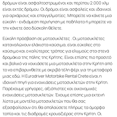
δρόμων είναι ασφαλτοστρωμένοι και περίπου 2.000 χλμ
είναι εκτός δρόμου. Οι δρόμοι είναι ασφαλείς και ιδανικοί
για αρχάριους και επαγγελματίες. Μπορείτε να κάνετε μια
εύκολη - ενδιάμεση περιήγηση με ποδήλατο ή μπορείτε να
την κάνετε όσο δύσκολη θέλετε.
Εύκολη πρόσβαση σε μοτοσυκλέτες . Οι μοτοσυκλέτες
καταναλώνουν ελάχιστα καύσιμα, είναι εύκολες στο
καύσιμο και ο καλύτερος τρόπος για ελιγμούς στα στενά
δρομάκια της πόλης της Κρήτης. Είναι επίσης πιο προσιτό
και βολικό να νοικιάσετε μια μοτοσυκλέτα στην Κρήτη από
το να επιβαρυνθείτε με ακριβά τέλη φέρι για τη μεταφορά
μιας εδώ. Η Eurodriver Motorbike Rental Crete είναι η
ιδανική πηγή για ενοικιάσεις μοτοσυκλετών στην Κρήτη.
Παρέχουμε γρήγορες, αξιόπιστες και οικονομικές
ενοικιάσεις μοτοσυκλετών. Έχουμε επίσης μια εκτενή
λίστα με μοντέλα μοτοσικλετών που θα σας
εξασφαλίσουν ότι θα απολαύσετε πλήρως τα όμορφα
τοπία και τις διαδρομές κρουαζιέρας στην Κρήτη. Οι