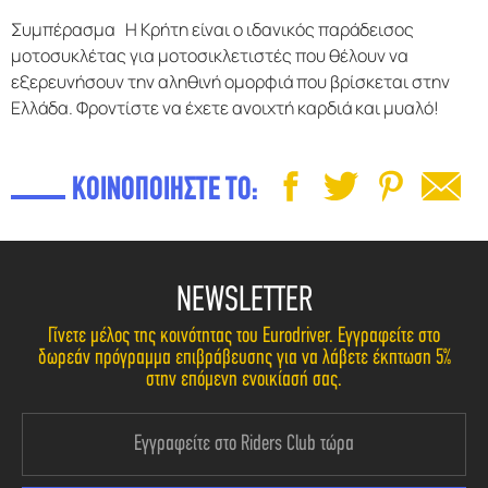
Συμπέρασμα Η Κρήτη είναι ο ιδανικός παράδεισος
μοτοσυκλέτας για μοτοσικλετιστές που θέλουν να
εξερευνήσουν την αληθινή ομορφιά που βρίσκεται στην
Ελλάδα. Φροντίστε να έχετε ανοιχτή καρδιά και μυαλό!
ΚΟΙΝΟΠΟΙΗΣΤΕ ΤΟ:
NEWSLETTER
Γίνετε μέλος της κοινότητας του Eurodriver. Εγγραφείτε στο
δωρεάν πρόγραμμα επιβράβευσης για να λάβετε έκπτωση 5%
στην επόμενη ενοικίασή σας.