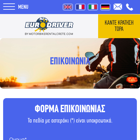
MENU
ΚΑΝΤΕ ΚΡΑΤΗΣΗ
ΤΩΡΑ
ΑΡΧΙΚΗ
ΕΝΟΙΚΙΑΣΕΙΣ
ΕΠΙΚΟΙΝΩΝΙΑ
ΣΧΕΤΙΚΑ ΜΕ ΕΜΑΣ
REVIEWS
ΦΟΡΜΑ ΕΠΙΚΟΙΝΩΝΙΑΣ
ΤΑΞΙΔΙΑ
Τα πεδία με αστεράκι (*) είναι υποχρεωτικά.
BLOG