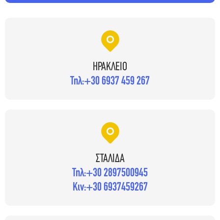
ΗΡΑΚΛΕΙΟ
Τηλ:
+30 6937 459 267
ΣΤΑΛΙΔΑ
Τηλ:
+30 2897500945
Κιν:
+30 6937459267