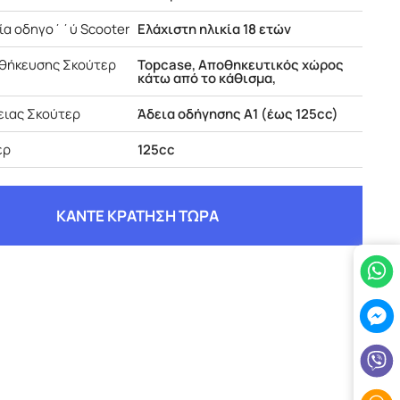
κία οδηγο΄΄ύ Scooter
Ελάχιστη ηλικία 18 ετών
θήκευσης Σκούτερ
Topcase, Αποθηκευτικός χώρος
κάτω από το κάθισμα,
ειας Σκούτερ
Άδεια οδήγησης A1 (έως 125cc)
ερ
125cc
ΚΑΝΤΕ ΚΡΑΤΗΣΗ ΤΩΡΑ