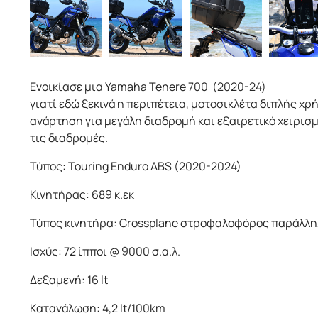
Ενοικίασε μια Yamaha Tenere 700 (2020-24)
γιατί εδώ ξεκινά η περιπέτεια, μοτοσικλέτα διπλής χρ
ανάρτηση για μεγάλη διαδρομή και εξαιρετικό χειρισμ
τις διαδρομές.
Τύπος: Touring Enduro ABS (2020-2024)
Κινητήρας: 689 κ.εκ
Τύπος κινητήρα: Crossplane στροφαλοφόρος παράλλη
Ισχύς: 72 ίπποι @ 9000 σ.α.λ.
Δεξαμενή: 16 lt
Κατανάλωση: 4,2 lt/100km