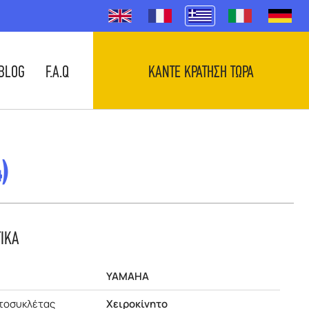
BLOG
F.A.Q
ΚΑΝΤΕ ΚΡΑΤΗΣΗ ΤΩΡΑ
)
ΤΙΚΑ
YAMAHA
τοσυκλέτας
Χειροκίνητο