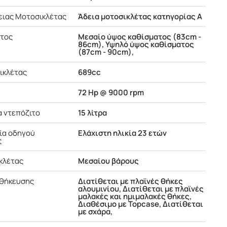
ειας Μοτοσικλέτας
Άδεια μοτοσικλέτας κατηγορίας Α
ατος
Μεσαίο ύψος καθίσματος (83cm -
86cm), Υψηλό ύψος καθίσματος
(87cm - 90cm),
ικλέτας
689cc
72 Ηp @ 9000 rpm
 ντεπόζιτο
15 λίτρα
κία οδηγού
Ελάχιστη ηλικία 23 ετών
ς
κλέτας
Μεσαίου βάρους
οθήκευσης
Διατίθεται με πλαϊνές θήκες
αλουμινίου, Διατίθεται με πλαϊνές
μαλακές και ημιμαλακές θήκες,
Διαθέσιμο με Topcase, Διατίθεται
με σχάρα,