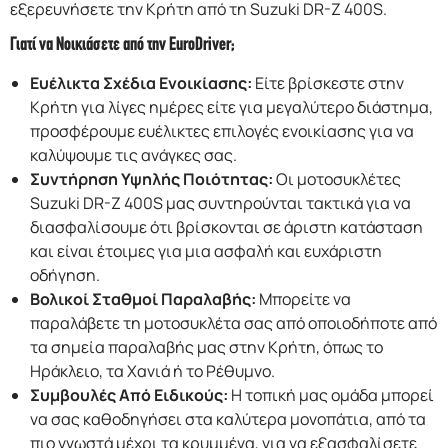
εξερευνήσετε την Κρήτη από τη Suzuki DR-Z 400S.
Γιατί να Νοικιάσετε από την EuroDriver;
Ευέλικτα Σχέδια Ενοικίασης:
Είτε βρίσκεστε στην
Κρήτη για λίγες ημέρες είτε για μεγαλύτερο διάστημα,
προσφέρουμε ευέλικτες επιλογές ενοικίασης για να
καλύψουμε τις ανάγκες σας.
Συντήρηση Υψηλής Ποιότητας:
Οι μοτοσυκλέτες
Suzuki DR-Z 400S μας συντηρούνται τακτικά για να
διασφαλίσουμε ότι βρίσκονται σε άριστη κατάσταση
και είναι έτοιμες για μια ασφαλή και ευχάριστη
οδήγηση.
Βολικοί Σταθμοί Παραλαβής:
Μπορείτε να
παραλάβετε τη μοτοσυκλέτα σας από οποιοδήποτε από
τα σημεία παραλαβής μας στην Κρήτη, όπως το
Ηράκλειο, τα Χανιά ή το Ρέθυμνο.
Συμβουλές Από Ειδικούς:
Η τοπική μας ομάδα μπορεί
να σας καθοδηγήσει στα καλύτερα μονοπάτια, από τα
πιο γνωστά μέχρι τα κρυμμένα, για να εξασφαλίσετε