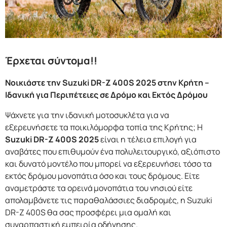
F.A.Q
Έρχεται σύντομα!!
Νοικιάστε την Suzuki DR-Z 400S 2025 στην Κρήτη –
Ιδανική για Περιπέτειες σε Δρόμο και Εκτός Δρόμου
Ψάχνετε για την ιδανική μοτοσυκλέτα για να
εξερευνήσετε τα ποικιλόμορφα τοπία της Κρήτης; Η
Suzuki DR-Z 400S 2025
είναι η τέλεια επιλογή για
αναβάτες που επιθυμούν ένα πολυλειτουργικό, αξιόπιστο
και δυνατό μοντέλο που μπορεί να εξερευνήσει τόσο τα
εκτός δρόμου μονοπάτια όσο και τους δρόμους. Είτε
αναμετράστε τα ορεινά μονοπάτια του νησιού είτε
απολαμβάνετε τις παραθαλάσσιες διαδρομές, η Suzuki
DR-Z 400S θα σας προσφέρει μια ομαλή και
συναρπαστική εμπειρία οδήγησης.