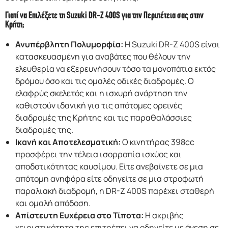
Γιατί να Επιλέξετε τη Suzuki DR-Z 400S για την Περιπέτεια σας στην
Κρήτη;
Ανυπέρβλητη Πολυμορφία:
Η Suzuki DR-Z 400S είναι
κατασκευασμένη για αναβάτες που θέλουν την
ελευθερία να εξερευνήσουν τόσο τα μονοπάτια εκτός
δρόμου όσο και τις ομαλές οδικές διαδρομές. Ο
ελαφρύς σκελετός και η ισχυρή ανάρτηση την
καθιστούν ιδανική για τις απότομες ορεινές
διαδρομές της Κρήτης και τις παραθαλάσσιες
διαδρομές της.
Ικανή και Αποτελεσματική:
Ο κινητήρας 398cc
προσφέρει την τέλεια ισορροπία ισχύος και
αποδοτικότητας καυσίμου. Είτε ανεβαίνετε σε μια
απότομη ανηφόρα είτε οδηγείτε σε μια στροφωτή
παραλιακή διαδρομή, η DR-Z 400S παρέχει σταθερή
και ομαλή απόδοση.
Απίστευτη Ευχέρεια στο Τίποτα:
Η ακριβής
χειριστικότητα της επιτρέπει να οδηγείτε με άνεση σε