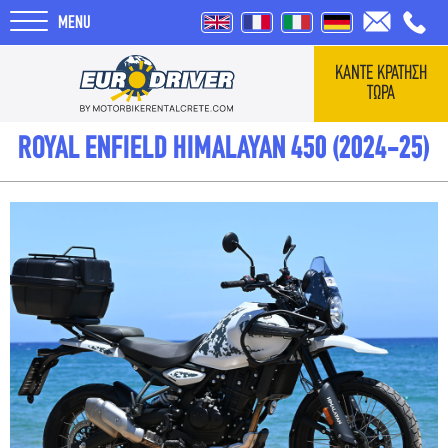
MENU
ΚΑΝΤΕ ΚΡΑΤΗΣΗ
ΤΩΡΑ
ΑΡΧΙΚΗ
ROYAL ENFIELD HIMALAYAN 450 (2024-25)
ΕΝΟΙΚΙΑΣΕΙΣ
ΣΧΕΤΙΚΑ ΜΕ ΕΜΑΣ
REVIEWS
ΤΑΞΙΔΙΑ
BLOG