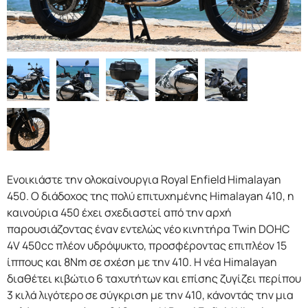
F.A.Q
Ενοικιάστε την ολοκαίνουργια Royal Enfield Himalayan
450. Ο διάδοχος της πολύ επιτυχημένης Himalayan 410, η
καινούρια 450 έχει σχεδιαστεί από την αρχή
παρουσιάζοντας έναν εντελώς νέο κινητήρα Twin DOHC
4V 450cc πλέον υδρόψυκτο, προσφέροντας επιπλέον 15
ίππους και 8Nm σε σχέση με την 410. Η νέα Himalayan
διαθέτει κιβώτιο 6 ταχυτήτων και επίσης ζυγίζει περίπου
3 κιλά λιγότερο σε σύγκριση με την 410, κάνοντάς την μια