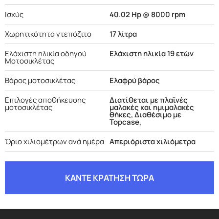
Ισχύς
40.02 Hp @ 8000 rpm
Χωρητικότητα ντεπόζιτο
17 λίτρα
Ελάχιστη ηλικία οδηγού
Ελάχιστη ηλικία 19 ετών
Μοτοσικλέτας
Βάρος μοτοσικλέτας
Ελαφρύ βάρος
Επιλογές αποθήκευσης
Διατίθεται με πλαϊνές
μοτοσικλέτας
μαλακές και ημιμαλακές
θήκες, Διαθέσιμο με
Topcase,
Όριο χιλιομέτρων ανά ημέρα
Απεριόριστα χιλιόμετρα
ΚΑΝΤΕ ΚΡΑΤΗΣΗ ΤΩΡΑ