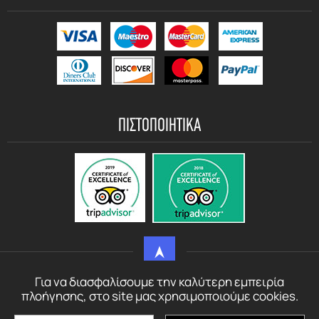
ΠΙΣΤΟΠΟΙΗΤΙΚΑ
Για να διασφαλίσουμε την καλύτερη εμπειρία
© motorbikerentalcrete.com - 2021 - 2026 All rights reserved
πλοήγησης, στο site μας χρησιμοποιούμε cookies.