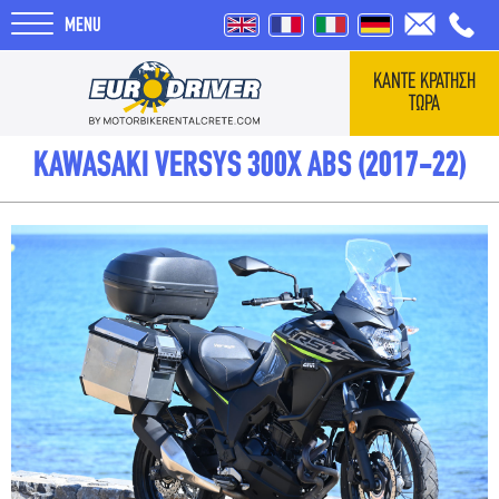
MENU
ΚΑΝΤΕ ΚΡΑΤΗΣΗ
ΤΩΡΑ
ΑΡΧΙΚΗ
KAWASAKI VERSYS 300X ABS (2017-22)
ΕΝΟΙΚΙΑΣΕΙΣ
ΣΧΕΤΙΚΑ ΜΕ ΕΜΑΣ
REVIEWS
ΤΑΞΙΔΙΑ
BLOG