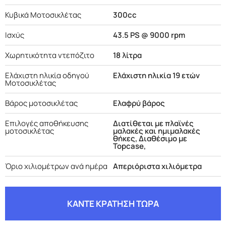
Κυβικά Μοτοσικλέτας
300cc
Ισχύς
43.5 PS @ 9000 rpm
Χωρητικότητα ντεπόζιτο
18 λίτρα
Ελάχιστη ηλικία οδηγού
Ελάχιστη ηλικία 19 ετών
Μοτοσικλέτας
Βάρος μοτοσικλέτας
Ελαφρύ βάρος
Επιλογές αποθήκευσης
Διατίθεται με πλαϊνές
μοτοσικλέτας
μαλακές και ημιμαλακές
θήκες, Διαθέσιμο με
Topcase,
Όριο χιλιομέτρων ανά ημέρα
Απεριόριστα χιλιόμετρα
ΚΑΝΤΕ ΚΡΑΤΗΣΗ ΤΩΡΑ