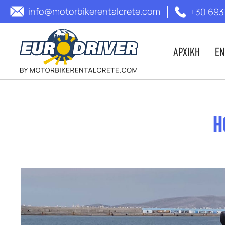
info@motorbikerentalcrete.com
+30 693
ΑΡΧΙΚΗ
ΕΝ
H