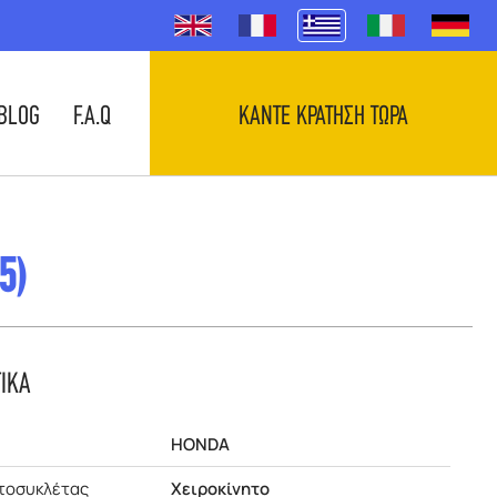
BLOG
F.A.Q
ΚΑΝΤΕ ΚΡΑΤΗΣΗ ΤΩΡΑ
5)
ΤΙΚΑ
HONDA
τοσυκλέτας
Χειροκίνητο