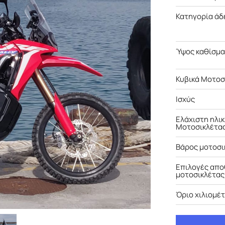
Κατηγορία άδ
Ύψος καθίσμ
Κυβικά Μοτοσ
Ισχύς
Ελάχιστη ηλι
Μοτοσικλέτα
Βάρος μοτοσι
Επιλογές απ
μοτοσικλέτας
Όριο χιλιομέ