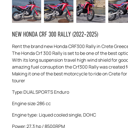
NEW HONDA CRF 300 RALLY (2022-2025)
Rent the brand new Honda CRF300 Rally in Crete Greec
The Honda Crf 300 Rally is set to be one of the best optio
With its long suspension travel high wind shield for go
amazing fuel consuption the Crf300 Rally was created f
Making it one of the best motorcycle to ride on Crete fo
tourer
Type:DUAL SPORTS Enduro
Engine size:286 cc
Engine type: Liqued cooled single, DOHC
Power:27,3 hp / 8500RPM