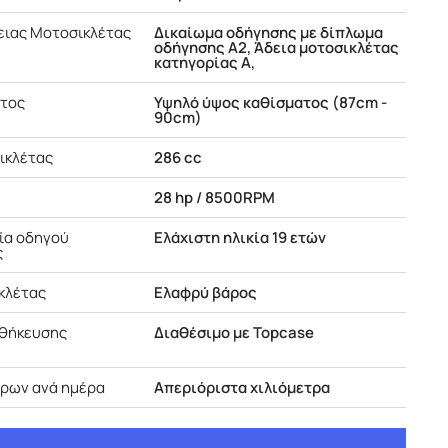
ειας Μοτοσικλέτας
Δικαίωμα οδήγησης με δίπλωμα
οδήγησης Α2, Άδεια μοτοσικλέτας
κατηγορίας Α,
ατος
Υψηλό ύψος καθίσματος (87cm -
90cm)
ικλέτας
286 cc
28 hp / 8500RPM
κία οδηγού
Ελάχιστη ηλικία 19 ετών
ς
κλέτας
Ελαφρύ βάρος
οθήκευσης
Διαθέσιμο με Topcase
τρων ανά ημέρα
Απεριόριστα χιλιόμετρα