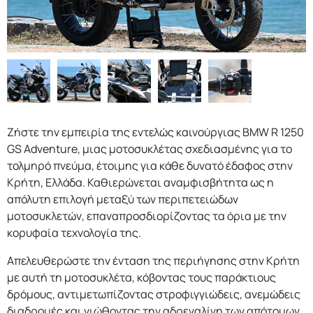
F.A.Q
Ζήστε την εμπειρία της εντελώς καινούργιας BMW R 1250
GS Adventure, μιας μοτοσυκλέτας σχεδιασμένης για το
τολμηρό πνεύμα, έτοιμης για κάθε δυνατό έδαφος στην
Κρήτη, Ελλάδα. Καθιερώνεται αναμφισβήτητα ως η
απόλυτη επιλογή μεταξύ των περιπετειώδων
μοτοσυκλετών, επαναπροσδιορίζοντας τα όρια με την
κορυφαία τεχνολογία της.
Απελευθερώστε την ένταση της περιήγησης στην Κρήτη
με αυτή τη μοτοσυκλέτα, κόβοντας τους παράκτιους
δρόμους, αντιμετωπίζοντας στροφιγγιώδεις, ανεμώδεις
διαδρομές και νιώθοντας την αδρεναλίνη των απότομων