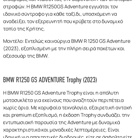
στροφών. Η BMW R1250GS Adventure εγγυάται τον
ιδανικό σύντροφο για κάθε ταξίδι, υποσχόμενη να
αναδείξει τον εξερευνητή που κρύβετε στο δυναμικό
τοπίο της Κρήτης.
Μοντέλο: Εντελώς καινούργια BMW R 1250 GS Adventure
(2023), εξοπλισμένη με την πλήρη σειρά πακέτων και
αξεσουάρ της BMW.
BMW R1250 GS ADVENTURE Trophy (2023)
Η BMW R1250 GS Adventure Trophy είναι η απόλυτη
μοτοσυκλέτα για εκείνους που αναζητούν περιπέτεια
χωρίς όρια. Με κορυφαία τεχνολογία, εξαιρετική αντοχή
και premium εξοπλισμό, η έκδοση Trophy συνδυάζει την
εντυπωσιακή παρουσία της Adventure με δυναμικά
χαρακτηριστικά και μοναδικές λεπτομέρειες. Είναι
ιδανική για απαιτητικές διαδρομές, είτε σε άσφαλτο είτε