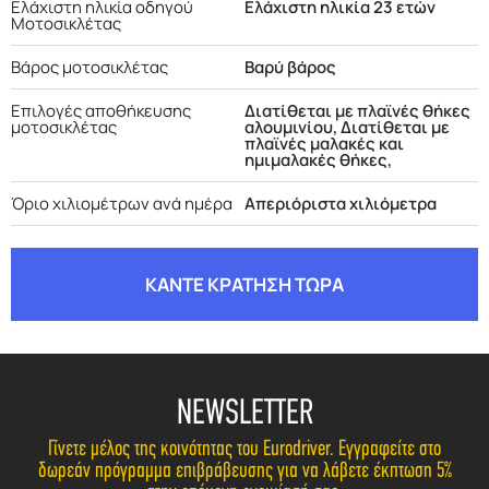
Ελάχιστη ηλικία οδηγού
Ελάχιστη ηλικία 23 ετών
Μοτοσικλέτας
Βάρος μοτοσικλέτας
Βαρύ βάρος
Επιλογές αποθήκευσης
Διατίθεται με πλαϊνές θήκες
μοτοσικλέτας
αλουμινίου, Διατίθεται με
πλαϊνές μαλακές και
ημιμαλακές θήκες,
Όριο χιλιομέτρων ανά ημέρα
Απεριόριστα χιλιόμετρα
ΚΑΝΤΕ ΚΡΑΤΗΣΗ ΤΩΡΑ
NEWSLETTER
Γίνετε μέλος της κοινότητας του Eurodriver. Εγγραφείτε στο
δωρεάν πρόγραμμα επιβράβευσης για να λάβετε έκπτωση 5%