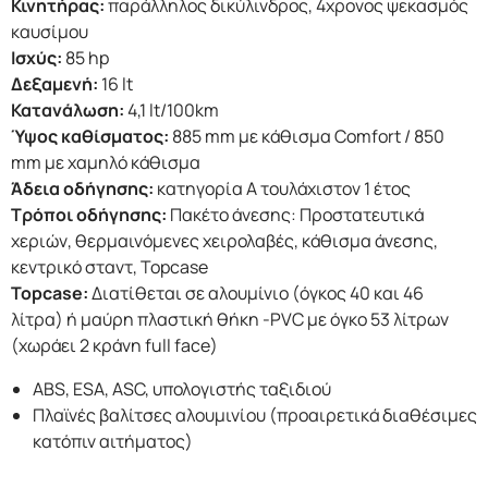
Κινητήρας:
παράλληλος δικύλινδρος, 4χρονος ψεκασμός
καυσίμου
Ισχύς:
85 hp
Δεξαμενή:
16 lt
Κατανάλωση:
4,1 lt/100km
Ύψος καθίσματος:
885 mm με κάθισμα Comfort / 850
mm με χαμηλό κάθισμα
Άδεια οδήγησης:
κατηγορία Α τουλάχιστον 1 έτος
Τρόποι οδήγησης:
Πακέτο άνεσης: Προστατευτικά
χεριών, θερμαινόμενες χειρολαβές, κάθισμα άνεσης,
κεντρικό σταντ, Topcase
Topcase:
Διατίθεται σε αλουμίνιο (όγκος 40 και 46
λίτρα) ή μαύρη πλαστική θήκη -PVC με όγκο 53 λίτρων
(χωράει 2 κράνη full face)
ABS, ESA, ASC, υπολογιστής ταξιδιού
Πλαϊνές βαλίτσες αλουμινίου (προαιρετικά διαθέσιμες
κατόπιν αιτήματος)