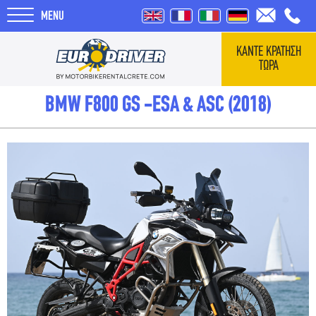
MENU
ΚΑΝΤΕ ΚΡΑΤΗΣΗ
ΤΩΡΑ
ΑΡΧΙΚΗ
BMW F800 GS -ESA & ASC (2018)
ΕΝΟΙΚΙΑΣΕΙΣ
ΣΧΕΤΙΚΑ ΜΕ ΕΜΑΣ
REVIEWS
ΤΑΞΙΔΙΑ
BLOG