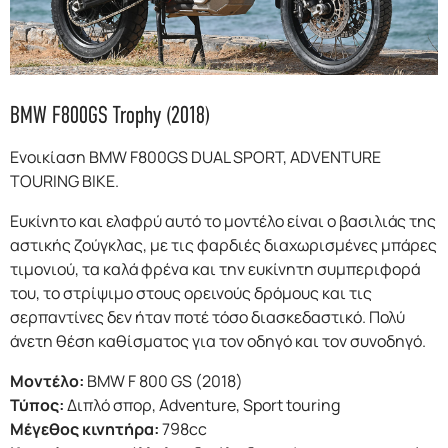
F.A.Q
BMW F800GS Trophy (2018)
Ενοικίαση BMW F800GS DUAL SPORT, ADVENTURE
TOURING BIKE.
Ευκίνητο και ελαφρύ αυτό το μοντέλο είναι ο βασιλιάς της
αστικής ζούγκλας, με τις φαρδιές διαχωρισμένες μπάρες
τιμονιού, τα καλά φρένα και την ευκίνητη συμπεριφορά
του, το στρίψιμο στους ορεινούς δρόμους και τις
σερπαντίνες δεν ήταν ποτέ τόσο διασκεδαστικό. Πολύ
άνετη θέση καθίσματος για τον οδηγό και τον συνοδηγό.
Μοντέλο:
BMW F 800 GS (2018)
Τύπος:
Διπλό σπορ, Adventure, Sport touring
Μέγεθος κινητήρα:
798cc