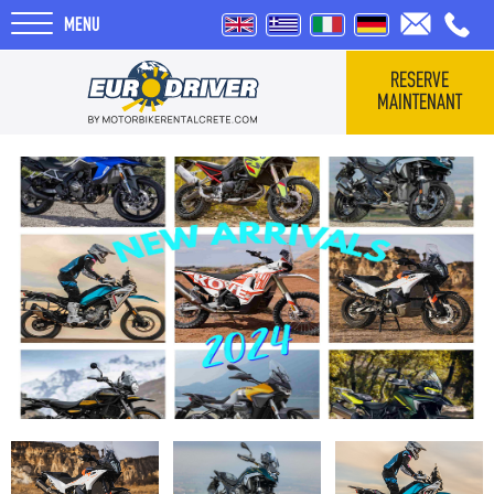
MENU
RESERVE
MAINTENANT
HOME
VÉHICULES
QUI SOMMES-NOUS
COMMENTAIRES
TOURS
BLOG