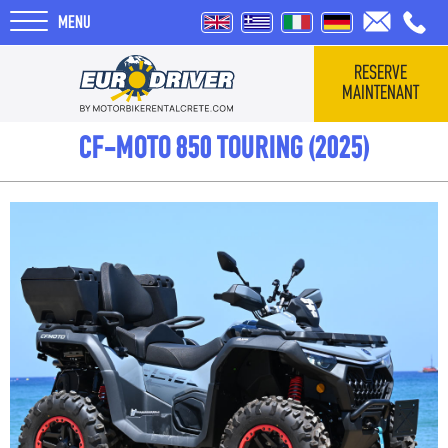
MENU
RESERVE
MAINTENANT
HOME
CF-MOTO 850 TOURING (2025)
VÉHICULES
QUI SOMMES-NOUS
COMMENTAIRES
TOURS
BLOG