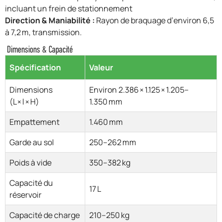
incluant un frein de stationnement
Direction & Maniabilité :
Rayon de braquage d’environ 6,5
à 7,2 m, transmission.
Dimensions & Capacité
Spécification
Valeur
Dimensions
Environ 2.386 × 1.125 × 1.205–
(L × l × H)
1.350 mm
Empattement
1.460 mm
Garde au sol
250–262 mm
Poids à vide
350–382 kg
Capacité du
17 L
réservoir
Capacité de charge
210–250 kg