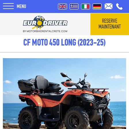
MENU
RESERVE
MAINTENANT
HOME
CF MOTO 450 LONG (2023-25)
VÉHICULES
QUI SOMMES-NOUS
COMMENTAIRES
TOURS
BLOG