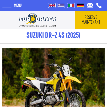
MENU
RESERVE
MAINTENANT
HOME
SUZUKI DR-Z 4S (2025)
VÉHICULES
QUI SOMMES-NOUS
COMMENTAIRES
TOURS
BLOG