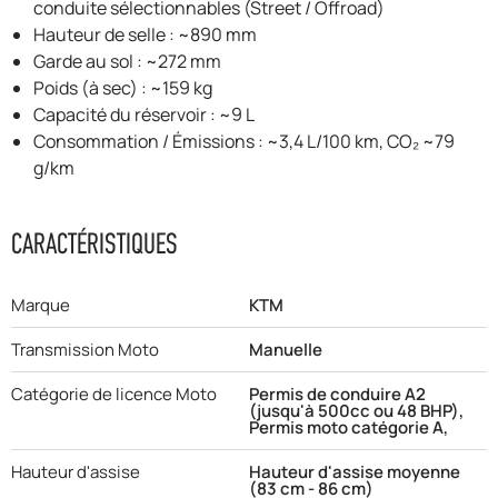
conduite sélectionnables (Street / Offroad)
Hauteur de selle : ~890 mm
Garde au sol : ~272 mm
Poids (à sec) : ~159 kg
Capacité du réservoir : ~9 L
Consommation / Émissions : ~3,4 L/100 km, CO₂ ~79
g/km
CARACTÉRISTIQUES
Marque
KTM
Transmission Moto
Manuelle
Catégorie de licence Moto
Permis de conduire A2
(jusqu'à 500cc ou 48 BHP),
Permis moto catégorie A,
Hauteur d'assise
Hauteur d'assise moyenne
(83 cm - 86 cm)