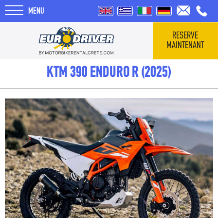
MENU
RESERVE
MAINTENANT
HOME
KTM 390 ENDURO R (2025)
VÉHICULES
QUI SOMMES-NOUS
COMMENTAIRES
TOURS
BLOG