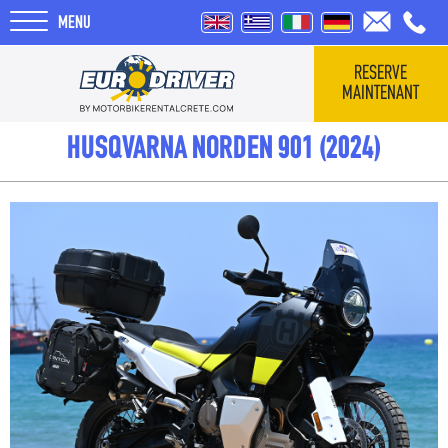
MENU
RESERVE
MAINTENANT
HOME
HUSQVARNA NORDEN 901 (2024)
VÉHICULES
QUI SOMMES-NOUS
COMMENTAIRES
TOURS
BLOG