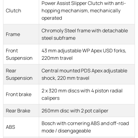
Power Assist Slipper Clutch with anti-
Clutch
hopping mechanism, mechanically
operated
Chromoly Steel frame with detachable
Frame
steel subframe
Front
43 mm adjustable WP Apex USD forks,
Suspension
220mm travel
Rear
Central mounted PDS Apex adjustable
Suspension
shock, 220 mm travel
2 x 320 mm discs with 4 piston radial
Front brake
calipers
Rear Brake
260mm disc with 2 pot caliper
Bosch with cornering ABS and off-road
ABS
mode / disengageable