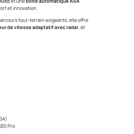
00cc
et une
boîte automatique ASA
fort et innovation.
parcours tout-terrain exigeants, elle offre
eur de vitesse adaptatif avec radar
, et
e
DSA)
ABS Pro