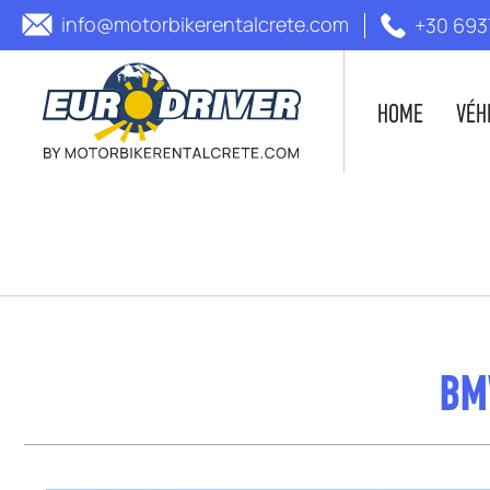
info@motorbikerentalcrete.com
+30 693
HOME
VÉH
BM