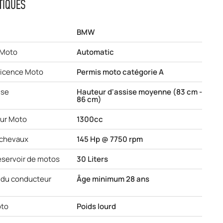
TIQUES
BMW
 Moto
Automatic
licence Moto
Permis moto catégorie A
ise
Hauteur d'assise moyenne (83 cm -
86 cm)
eur Moto
1300cc
 chevaux
145 Hp @ 7750 rpm
éservoir de motos
30 Liters
du conducteur
Âge minimum 28 ans
oto
Poids lourd