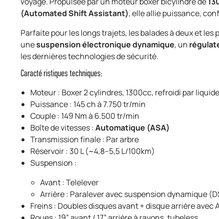
voyage. Propulsée par un moteur boxer bicylindre de
13
(Automated Shift Assistant)
, elle allie puissance, con
Parfaite pour les longs trajets, les balades à deux et les 
une
suspension électronique dynamique
, un
régulat
les dernières technologies de sécurité.
Caractéristiques techniques:
Moteur : Boxer 2 cylindres, 1300cc, refroidi par liquid
Puissance : 145 ch à 7.750 tr/min
Couple : 149 Nm à 6.500 tr/min
Boîte de vitesses :
Automatique (ASA)
Transmission finale : Par arbre
Réservoir : 30 L (~4,8–5,5 L/100km)
Suspension :
Avant : Telelever
Arrière : Paralever avec suspension dynamique (
Freins : Doubles disques avant + disque arrière avec 
Roues : 19” avant / 17” arrière à rayons, tubeless