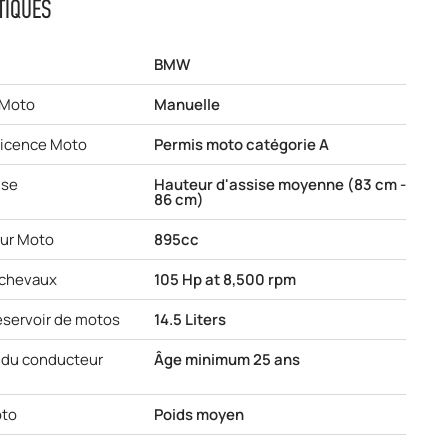
TIQUES
BMW
 Moto
Manuelle
licence Moto
Permis moto catégorie A
ise
Hauteur d'assise moyenne (83 cm -
86 cm)
eur Moto
895cc
 chevaux
105 Hp at 8,500 rpm
éservoir de motos
14.5 Liters
du conducteur
Âge minimum 25 ans
oto
Poids moyen