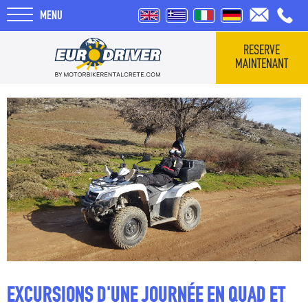
MENU
RESERVE
MAINTENANT
HOME
VÉHICULES
QUI SOMMES-NOUS
COMMENTAIRES
TOURS
EXCURSIONS D'UNE JOURNÉE EN QUAD ET
BLOG