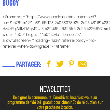
BUGGY
F.A.Q
<iframe src="https://www.google.com/maps/embed?
pb=!1m76!1m12!1m3!1d99123.24053078929!2d25.431181423
Hz4zPgiA3MDAgMDU!3m2!1d35.2632695!2d25.4226697!4m5
width="600" height="450" style="border:0;"
allowfullscreen="" loading="lazy" referrerpolicy="no-
referrer-when-downgrade"></iframe>
PARTAGER:
NEWSLETTER
Rejoignez la communauté Eurodriver. Inscrivez-vous au
programme de fidélité gratuit pour obtenir 5% de réduction sur
votre prochaine location.