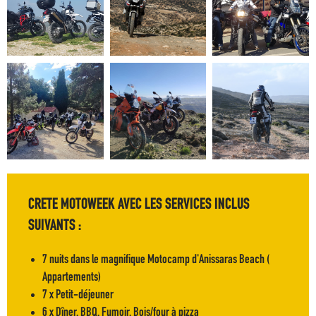
F.A.Q
CRETE MOTOWEEK AVEC LES SERVICES INCLUS
SUIVANTS :
7 nuits dans le magnifique Motocamp d'Anissaras Beach (
Appartements)
7 x Petit-déjeuner
6 x Dîner, BBQ, Fumoir, Bois/four à pizza