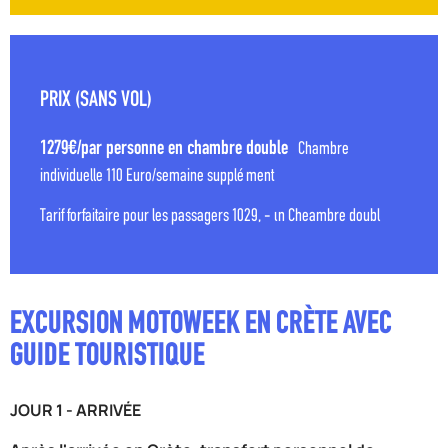
PRIX (SANS VOL)
1279€/par personne en chambre double
Chambre
individuelle 110 Euro/semaine supplément
Tarif forfaitaire pour les passagers 1029, - ιn Cheambre doubl
EXCURSION MOTOWEEK EN CRÈTE AVEC
GUIDE TOURISTIQUE
JOUR 1 - ARRIVÉE