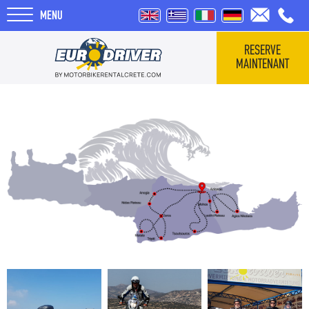
MENU
RESERVE
MAINTENANT
HOME
VÉHICULES
QUI SOMMES-NOUS
COMMENTAIRES
TOURS
BLOG